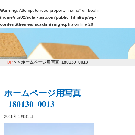
Warning
: Attempt to read property "name" on bool in
/home/rlts02/solar-tss.com/public_html/wp/wp-
content/themes/habakiri/single.php
on line
20
TOP
>
>
ホームページ用写真_180130_0013
ホームページ用写真
_180130_0013
2018年1月31日