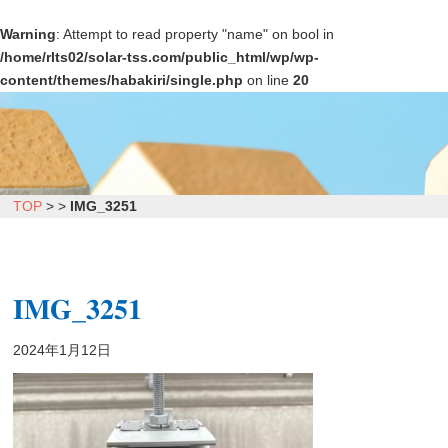
Warning
: Attempt to read property "name" on bool in
/home/rlts02/solar-tss.com/public_html/wp/wp-
content/themes/habakiri/single.php
on line
20
TOP
>
>
IMG_3251
IMG_3251
2024年1月12日