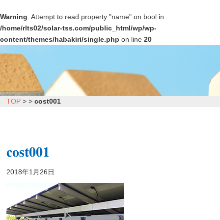
Warning
: Attempt to read property "name" on bool in
/home/rlts02/solar-tss.com/public_html/wp/wp-
content/themes/habakiri/single.php
on line
20
TOP
>
>
cost001
cost001
2018年1月26日