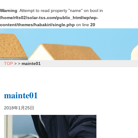
Warning
: Attempt to read property "name" on bool in
/home/rlts02/solar-tss.com/public_html/wp/wp-
content/themes/habakiri/single.php
on line
20
TOP
>
>
mainte01
mainte01
2018年1月25日