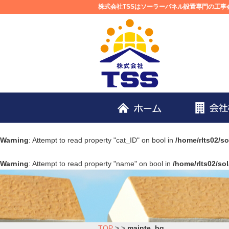
株式会社TSSはソーラーパネル設置専門の工
Warning
: Attempt to read property "cat_ID" on bool in
/home/rlts02/s
Warning
: Attempt to read property "name" on bool in
/home/rlts02/so
TOP
>
>
mainte_bg