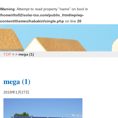
Warning
: Attempt to read property "name" on bool in
/home/rlts02/solar-tss.com/public_html/wp/wp-
content/themes/habakiri/single.php
on line
20
TOP
>
>
mega (1)
mega (1)
2018年1月27日