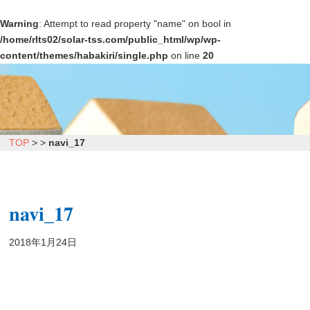
Warning
: Attempt to read property "name" on bool in
/home/rlts02/solar-tss.com/public_html/wp/wp-
content/themes/habakiri/single.php
on line
20
TOP
>
>
navi_17
navi_17
2018年1月24日